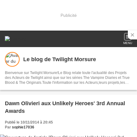
Publicité
MENU
Le blog de Twilight Morsure
Bienvenue sur Twilight Morsure!Le Blog relate toute l'actualité des Projets
des Acteurs de Twilight ainsi que sur les séries The Vampire Diaries et True
Blood & The Originals.Toute l'information sur les Acteurs,leurs projets,les
Avant-Premières ,les Photos ainsi que bon nombres d'articles autour de ces
Trois Sagas.
Dawn Olivieri aux Unlikely Heroes' 3rd Annual
Awards
Publié le 10/11/2014 à 20:45
Par
sophie17036