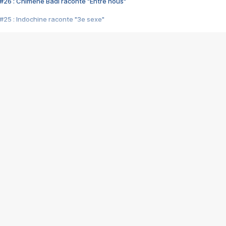
#26 : Chimène Badi raconte "Entre nous"
#25 : Indochine raconte "3e sexe"
#24 : Zaho raconte "C'est chelou"
#23 : Patrick Bruel raconte "Au café des délices"
#22 : Kyo raconte "Le chemin"
#21 : Nolwenn Leroy raconte "Cassé"
#20 : Patrick Hernandez raconte "Born to be alive"
#19 : Lorie raconte "Près de moi"
#18 : Michael Jones raconte "A nos actes manqués" (avec Jean-Jacque
#17 : Khaled raconte "Aïcha"
#16 : Corneille raconte "Parce qu'on vient de loin"
#15 : Indochine raconte "L'aventurier"
14 : Lorie raconte "Sur un air latino"