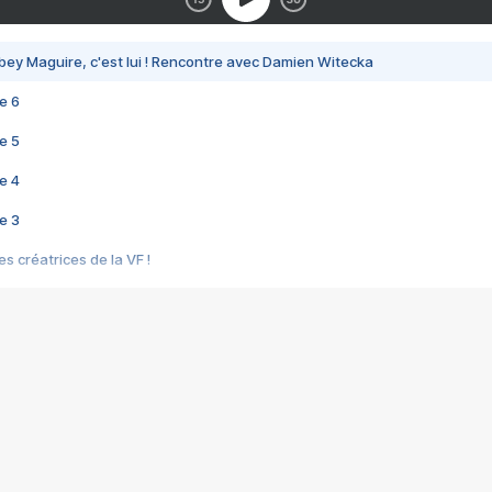
bey Maguire, c'est lui ! Rencontre avec Damien Witecka
e 6
e 5
e 4
e 3
s créatrices de la VF !
e 2
e 1
e Mektoub My Love arrive enfin ! Rencontre avec Shaïn Boumedine et Sal
i : après Toni en famille
elle réalise le bouleversant Dites lui que je l'aime