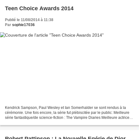
Teen Choice Awards 2014
Publié le 11/08/2014 à 11:38
Par
sophie17036
Kendrick Sampson, Paul Wesley et Ian Somerhalder se sont rendus à la
cérémonie. Une fois encore, la série fut plébiscitée par le public: Meilleure
série fantastique/de science-fiction : The Vampire Diaries Meilleure actrice
dans une série fantastique/de...
Robert Pattinson : La Nouvelle Egérie de Dior