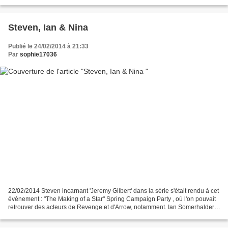
Steven, Ian & Nina
Publié le 24/02/2014 à 21:33
Par
sophie17036
22/02/2014 Steven incarnant 'Jeremy Gilbert' dans la série s'était rendu à cet
événement : "The Making of a Star" Spring Campaign Party , où l'on pouvait
retrouver des acteurs de Revenge et d'Arrow, notamment. Ian Somerhalder,
lui était attendu au Festival...