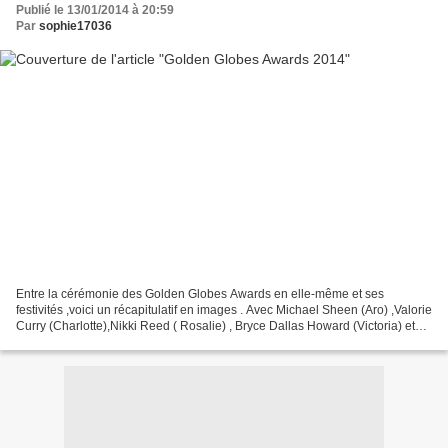
Publié le 13/01/2014 à 20:59
Par
sophie17036
Entre la cérémonie des Golden Globes Awards en elle-même et ses
festivités ,voici un récapitulatif en images . Avec Michael Sheen (Aro) ,Valorie
Curry (Charlotte),Nikki Reed ( Rosalie) , Bryce Dallas Howard (Victoria) et
avec Maggie Grace (Irina) ainsi...