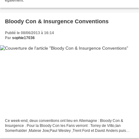
également.
Bloody Con & Insurgence Conventions
Publié le 08/06/2013 à 16:14
Par
sophie17036
Ce week-end, deux conventions ont lieu en Allemagne : Bloody Con &
Insurgence . Pour la Bloody Con les Fans verront : Torrey de Vitto,Ian
Somerhalder ,Malese Jow,Paul Wesley ,Trent Ford et David Anders puis
pour l'autre évènement, les fans rencontreront...