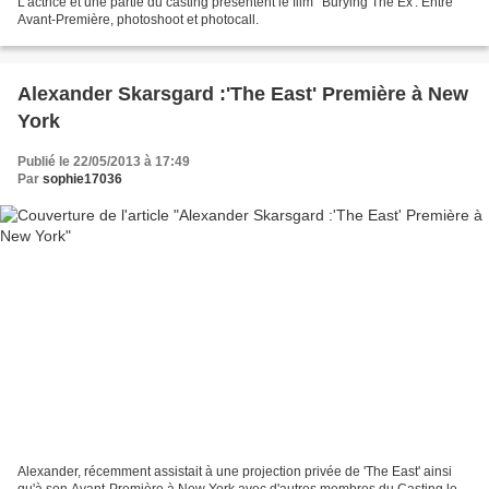
L'actrice et une partie du casting présentent le film ' Burying The Ex'. Entre
Avant-Première, photoshoot et photocall.
Alexander Skarsgard :'The East' Première à New
York
Publié le 22/05/2013 à 17:49
Par
sophie17036
Alexander, récemment assistait à une projection privée de 'The East' ainsi
qu'à son Avant-Première à New York avec d'autres membres du Casting le