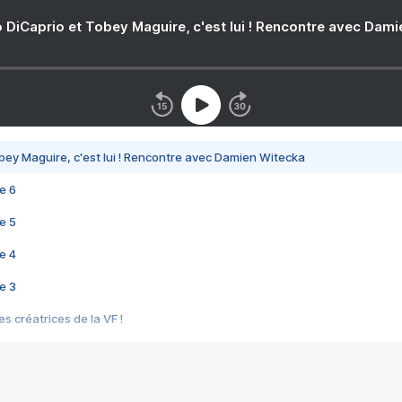
 DiCaprio et Tobey Maguire, c'est lui ! Rencontre avec Dam
bey Maguire, c'est lui ! Rencontre avec Damien Witecka
e 6
e 5
e 4
e 3
s créatrices de la VF !
e 2
e 1