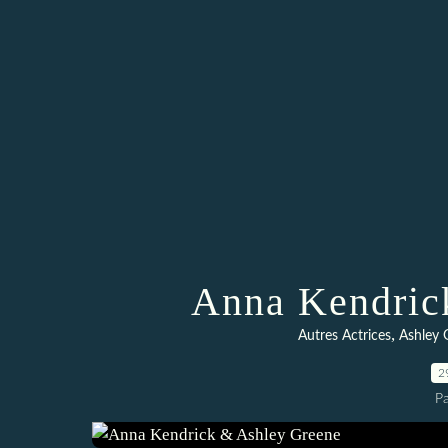
Anna Kendric
,
Autres Actrices
Ashley 
2
P