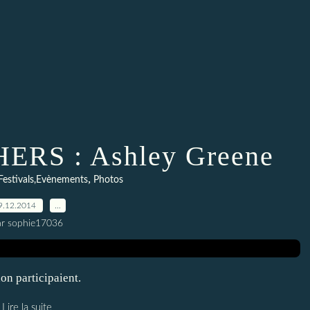
RS : Ashley Greene
,
Festivals,Evènements
Photos
9.12.2014
…
ar sophie17036
on participaient.
Lire la suite