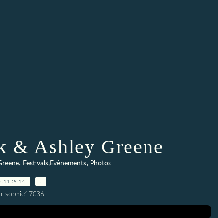
k & Ashley Greene
,
,
Greene
Festivals,Evènements
Photos
9.11.2014
…
ar sophie17036