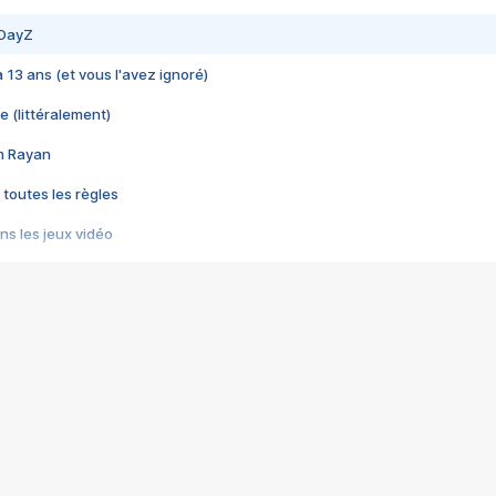
 DayZ
 a 13 ans (et vous l'avez ignoré)
e (littéralement)
im Rayan
 toutes les règles
s les jeux vidéo
us choquant de Rockstar ? - Le scandale BULLY
e plus moche de Steam
du RÊVE tourne au CAUCHEMAR
pendant 8 heures
it… à tort
umiliés par un jeu vidéo