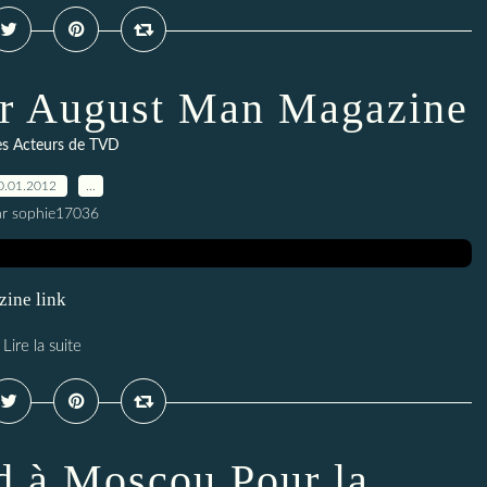
r August Man Magazine
es Acteurs de TVD
0.01.2012
…
ar sophie17036
zine link
Lire la suite
nd à Moscou Pour la