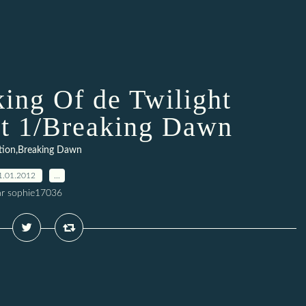
king Of de Twilight
rt 1/Breaking Dawn
tion,Breaking Dawn
1.01.2012
…
ar sophie17036