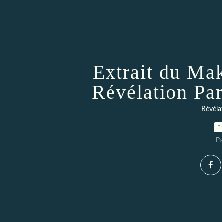
Extrait du Ma
Révélation Pa
Révéla
3
P