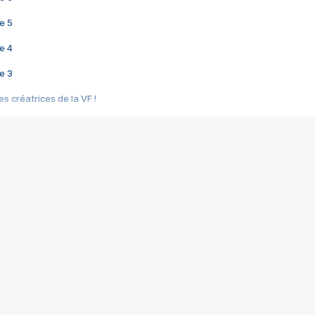
e 5
e 4
e 3
s créatrices de la VF !
e 2
e 1
e Mektoub My Love arrive enfin ! Rencontre avec Shaïn Boumedine et Sal
i : après Toni en famille
elle réalise le bouleversant Dites lui que je l'aime
ais ! Rencontre autour de Vie privée de Rebecca Zlotowski
 de Marguerite, Grave... Rencontre avec Ella Rumpf
 Les Rêveurs, un film intime sur la santé mentale