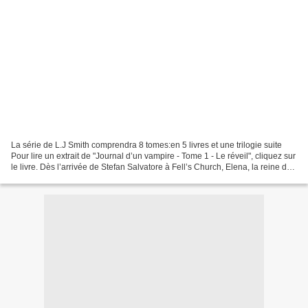
La série de L.J Smith comprendra 8 tomes:en 5 livres et une trilogie suite
Pour lire un extrait de "Journal d’un vampire - Tome 1 - Le réveil", cliquez sur
le livre. Dès l’arrivée de Stefan Salvatore à Fell’s Church, Elena, la reine du
lycée, se jure...