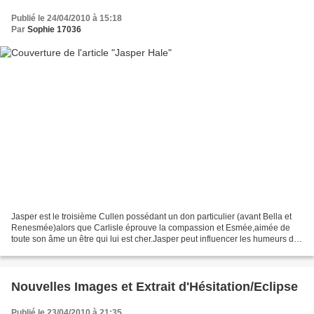
Publié le 24/04/2010 à 15:18
Par
Sophie 17036
Jasper est le troisième Cullen possédant un don particulier (avant Bella et
Renesmée)alors que Carlisle éprouve la compassion et Esmée,aimée de
toute son âme un être qui lui est cher.Jasper peut influencer les humeurs des
gens.Il vient du Sud là où les...
Nouvelles Images et Extrait d'Hésitation/Eclipse
Publié le 23/04/2010 à 21:35