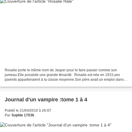
Rosalie porte le même nom de Jasper pour le faire passer comme son
jumeau.Elle possède une grande ténacité . Rosalie est née en 1915,ses
parents appartenaient à la classe moyenne.Son père avait un emploi dans
la banque,et pour eux à l' époque,ils ne connaissaient...
Journal d'un vampire :tome 1 à 4
Publié le 21/04/2010 à 20:07
Par
Sophie 17036