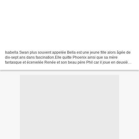
Isabella Swan plus souvent appelée Bella est une jeune fille alors âgée de
dix-sept ans dans fascination.Elle quitte Phoenix ainsi que sa mère
fantasque et écervelée Renée et son beau père Phil car il joue en deuxième
division dans le base-ball et voyageait...