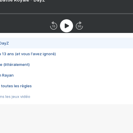
 DayZ
 a 13 ans (et vous l'avez ignoré)
e (littéralement)
im Rayan
 toutes les règles
s les jeux vidéo
us choquant de Rockstar ? - Le scandale BULLY
e plus moche de Steam
du RÊVE tourne au CAUCHEMAR