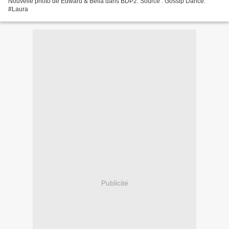
Nouvelle photo de Edward & Bella dans BDP2. Source : Gossip Dance.
#Laura
Publicité