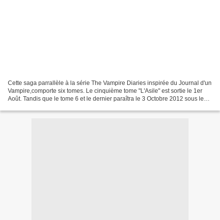
Cette saga parrallèle à la série The Vampire Diaries inspirée du Journal d'un
Vampire,comporte six tomes. Le cinquième tome "L'Asile" est sortie le 1er
Août. Tandis que le tome 6 et le dernier paraîtra le 3 Octobre 2012 sous le
nom de "Manipulés"