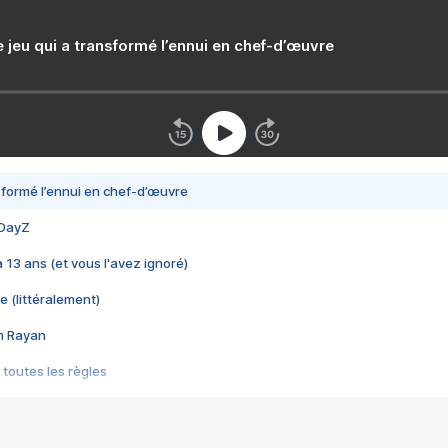
e jeu qui a transformé l’ennui en chef-d’œuvre
nsformé l’ennui en chef-d’œuvre
 DayZ
 a 13 ans (et vous l'avez ignoré)
e (littéralement)
im Rayan
 toutes les règles
s les jeux vidéo
us choquant de Rockstar ? - Le scandale BULLY