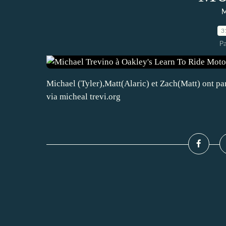
M
3
P
Michael (Tyler),Matt(Alaric) et Zach(Matt) ont pa
via micheal trevi.org