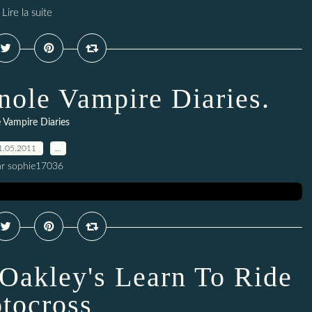
Lire la suite
nole Vampire Diaries.
 Vampire Diaries
1.05.2011
…
ar sophie17036
 Oakley's Learn To Ride
tocross