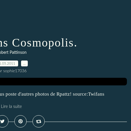
ns Cosmopolis.
bert Pattinson
1.05.2011
…
ar sophie17036
us poste d'autres photos de Rpattz! source:Twifans
Lire la suite