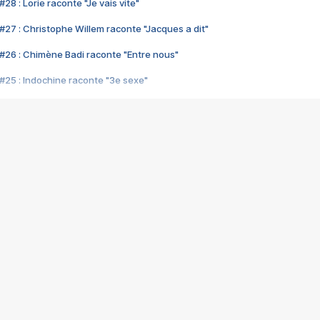
28 : Lorie raconte "Je vais vite"
#27 : Christophe Willem raconte "Jacques a dit"
#26 : Chimène Badi raconte "Entre nous"
#25 : Indochine raconte "3e sexe"
#24 : Zaho raconte "C'est chelou"
#23 : Patrick Bruel raconte "Au café des délices"
#22 : Kyo raconte "Le chemin"
#21 : Nolwenn Leroy raconte "Cassé"
#20 : Patrick Hernandez raconte "Born to be alive"
#19 : Lorie raconte "Près de moi"
#18 : Michael Jones raconte "A nos actes manqués" (avec Jean-Jacque
#17 : Khaled raconte "Aïcha"
#16 : Corneille raconte "Parce qu'on vient de loin"