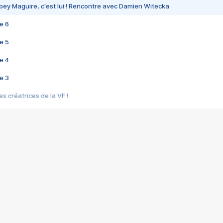
bey Maguire, c'est lui ! Rencontre avec Damien Witecka
e 6
e 5
e 4
e 3
s créatrices de la VF !
e 2
e 1
e Mektoub My Love arrive enfin ! Rencontre avec Shaïn Boumedine et Sal
i : après Toni en famille
elle réalise le bouleversant Dites lui que je l'aime
ais ! Rencontre autour de Vie privée de Rebecca Zlotowski
 de Marguerite, Grave... Rencontre avec Ella Rumpf