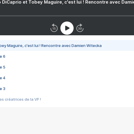
 DiCaprio et Tobey Maguire, c'est lui ! Rencontre avec Dam
bey Maguire, c'est lui ! Rencontre avec Damien Witecka
e 6
e 5
e 4
e 3
s créatrices de la VF !
e 2
e 1
e Mektoub My Love arrive enfin ! Rencontre avec Shaïn Boumedine et Sal