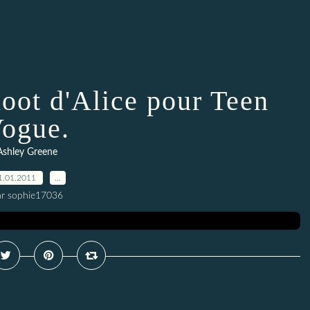
oot d'Alice pour Teen
ogue.
Ashley Greene
1.01.2011
…
ar sophie17036