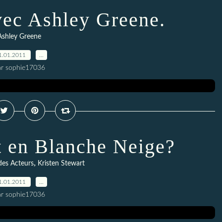
ec Ashley Greene.
Ashley Greene
1.01.2011
…
ar sophie17036
t en Blanche Neige?
,
des Acteurs
Kristen Stewart
1.01.2011
…
ar sophie17036