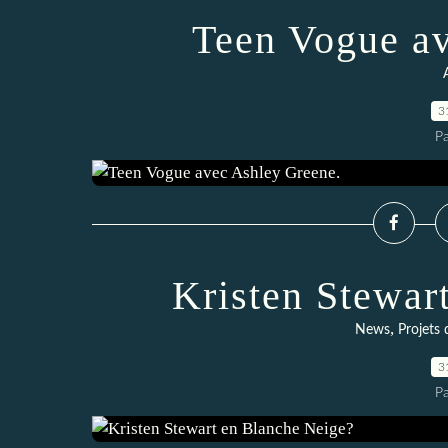
Teen Vogue av
3
P
Kristen Stewar
,
News
Projets 
3
P