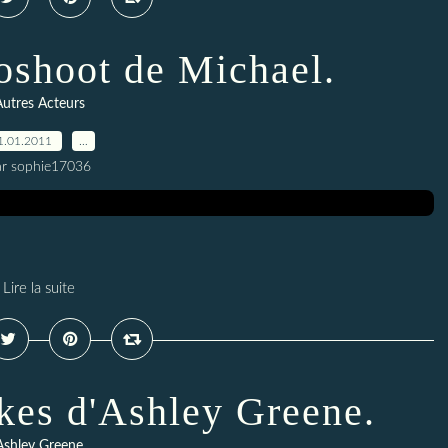
shoot de Michael.
utres Acteurs
1.01.2011
…
ar sophie17036
Lire la suite
es d'Ashley Greene.
Ashley Greene