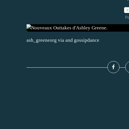
3
P
ash_greeneorg via and gossipdance