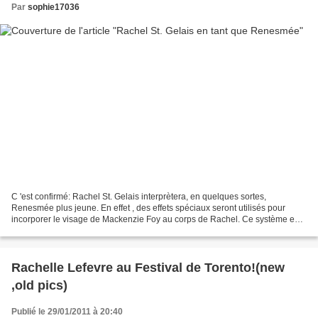
Par
sophie17036
C 'est confirmé: Rachel St. Gelais interprètera, en quelques sortes,
Renesmée plus jeune. En effet , des effets spéciaux seront utilisés pour
incorporer le visage de Mackenzie Foy au corps de Rachel. Ce système est
primordial pour nous montrer la vitesse...
Rachelle Lefevre au Festival de Torento!(new
,old pics)
Publié le 29/01/2011 à 20:40