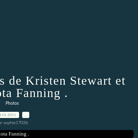
s de Kristen Stewart et
ta Fanning .
Photos
8.01.2011
…
ar sophie17036