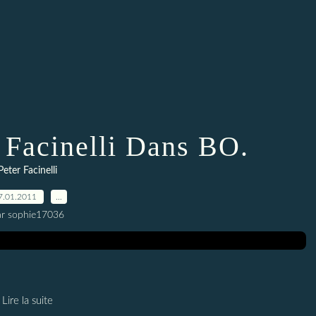
r Facinelli Dans BO.
Peter Facinelli
7.01.2011
…
ar sophie17036
Lire la suite