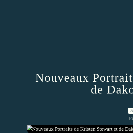
Nouveaux Portrait
de Dako
2
P