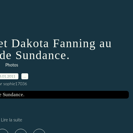
 et Dakota Fanning au
 de Sundance.
Photos
8.01.2011
…
ar sophie17036
Lire la suite