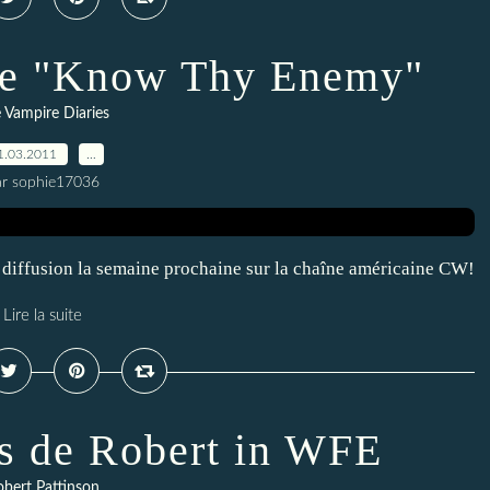
de "Know Thy Enemy"
 Vampire Diaries
1.03.2011
…
ar sophie17036
a diffusion la semaine prochaine sur la chaîne américaine CW!
Lire la suite
ls de Robert in WFE
bert Pattinson