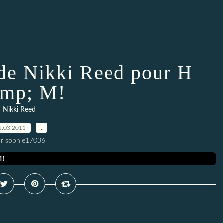
de Nikki Reed pour H
mp; M!
Nikki Reed
1.03.2011
…
ar sophie17036