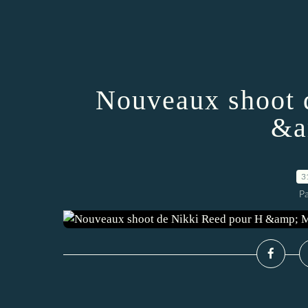
Nouveaux shoot 
&a
3
P