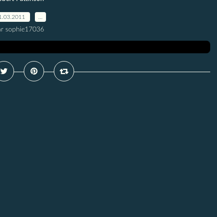
1.03.2011
…
ar sophie17036