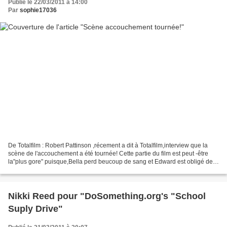
Publié le 22/03/2011 à 14:00
Par
sophie17036
De Totalfilm : Robert Pattinson ,récement a dit à Totalfilm,interview que la
scène de l'accouchement a été tournée! Cette partie du film est peut -être
la"plus gore" puisque,Bella perd beucoup de sang et Edward est obligé de
"faire une césarienne avec...
Nikki Reed pour "DoSomething.org's "School
Suply Drive"