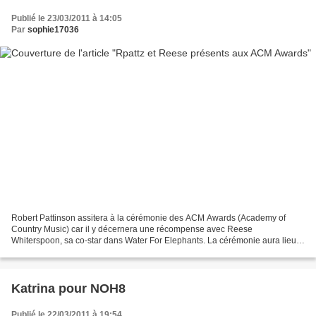
Publié le 23/03/2011 à 14:05
Par
sophie17036
Robert Pattinson assitera à la cérémonie des ACM Awards (Academy of
Country Music) car il y décernera une récompense avec Reese
Whiterspoon, sa co-star dans Water For Elephants. La cérémonie aura lieu
le 3 avril prochain à Las Vegas et en direct sur la...
Katrina pour NOH8
Publié le 22/03/2011 à 19:54