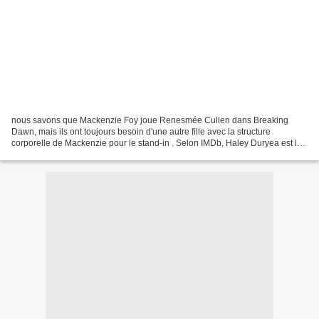
nous savons que Mackenzie Foy joue Renesmée Cullen dans Breaking
Dawn, mais ils ont toujours besoin d'une autre fille avec la structure
corporelle de Mackenzie pour le stand-in . Selon IMDb, Haley Duryea est la
jeune fille chanceuse qui prendrait le rôle...