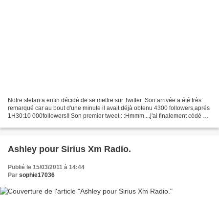
Notre stefan a enfin décidé de se mettre sur Twitter .Son arrivée a été très
remarqué car au bout d'une minute il avait déjà obtenu 4300 followers,aprés
1H30:10 000followers!! Son premier tweet : :Hmmm....j'ai finalement cédé au
charme de twitter...bonjour...
Ashley pour Sirius Xm Radio.
Publié le 15/03/2011 à 14:44
Par
sophie17036