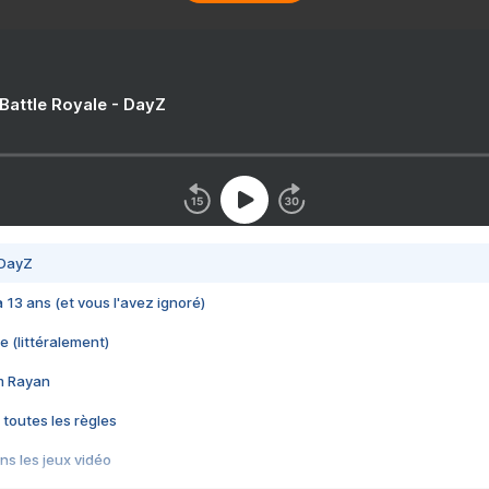
 Battle Royale - DayZ
 DayZ
 a 13 ans (et vous l'avez ignoré)
e (littéralement)
im Rayan
 toutes les règles
s les jeux vidéo