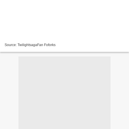
Source: TwilightsagaFan Foforks