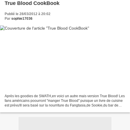
True Blood CookBook
Publié le 28/03/2012 à 20:02
Par
sophie17036
Après les goodies de SWATH,en voici un autre mais version True Blood! Les
fans américains poourront "manger True Blood" puisque un livre de cuisine
est prévu!Il sera basé sur la nourriture du Fangtasia,de Sookie,du bar de
Sam mais plus particulièrement...