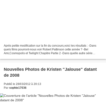
Après petite modification sur la fin du concours,voici les résultats : -Dans
quels films pourront-nous voir Robert Pattinson cette année ? -Bel
Ami,Cosmopolis et Twilight Chapitre Partie 2 -Dans quelle autre série
célébre a joué Ian Somerhalder avec Maggie...
Nouvelles Photos de Kristen "Jalouse" datant
de 2008
Publié le 28/03/2012 à 20:13
Par
sophie17036