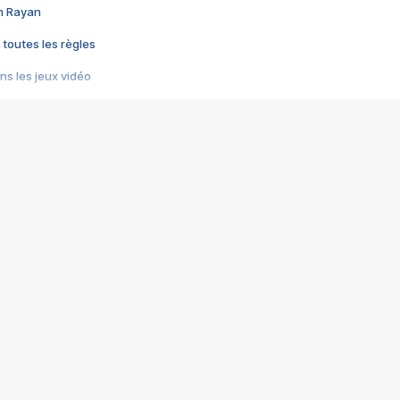
im Rayan
 toutes les règles
s les jeux vidéo
us choquant de Rockstar ? - Le scandale BULLY
e plus moche de Steam
du RÊVE tourne au CAUCHEMAR
pendant 8 heures
it… à tort
umiliés par un jeu vidéo
ire - Final Fantasy 8
ti un empire - Age of Empires
story DOFUS
tard, il crée l'un des pires jeux de tous les temps, MindsEye.