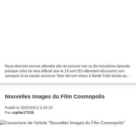
Nous devrons encore attendre afin de pouvoir voir ce dix-neuvième épisode
puisque celui ne sera diffusé que le 19 avril !En attendant découvrez son
synopsis et sa bande-annonce Tyler fait son retour à Mystic Falls tandis que
Damon et Elena partent à Denver...
Nouvelles Images du Film Cosmopolis
Publié le 30/03/2012 à 20:15
Par
sophie17036