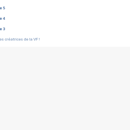
e 5
e 4
e 3
s créatrices de la VF !
e 2
e 1
e Mektoub My Love arrive enfin ! Rencontre avec Shaïn Boumedine et Sal
i : après Toni en famille
elle réalise le bouleversant Dites lui que je l'aime
ais ! Rencontre autour de Vie privée de Rebecca Zlotowski
 de Marguerite, Grave... Rencontre avec Ella Rumpf
 Les Rêveurs, un film intime sur la santé mentale