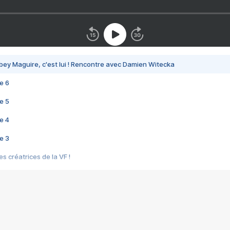
bey Maguire, c'est lui ! Rencontre avec Damien Witecka
e 6
e 5
e 4
e 3
s créatrices de la VF !
e 2
e 1
e Mektoub My Love arrive enfin ! Rencontre avec Shaïn Boumedine et Sal