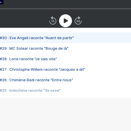
#30 : Eve Angeli raconte "Avant de partir"
#29 : MC Solaar raconte "Bouge de là"
28 : Lorie raconte "Je vais vite"
#27 : Christophe Willem raconte "Jacques a dit"
#26 : Chimène Badi raconte "Entre nous"
#25 : Indochine raconte "3e sexe"
#24 : Zaho raconte "C'est chelou"
#23 : Patrick Bruel raconte "Au café des délices"
#22 : Kyo raconte "Le chemin"