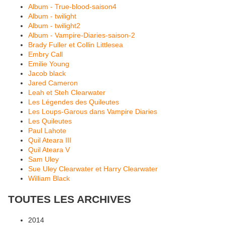
Album - True-blood-saison4
Album - twilight
Album - twilight2
Album - Vampire-Diaries-saison-2
Brady Fuller et Collin Littlesea
Embry Call
Emilie Young
Jacob black
Jared Cameron
Leah et Steh Clearwater
Les Légendes des Quileutes
Les Loups-Garous dans Vampire Diaries
Les Quileutes
Paul Lahote
Quil Ateara III
Quil Ateara V
Sam Uley
Sue Uley Clearwater et Harry Clearwater
William Black
TOUTES LES ARCHIVES
2014