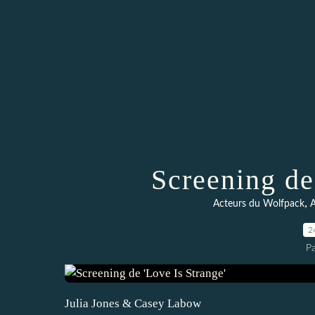
Screening de
,
Acteurs du Wolfpack
A
2
P
Julia Jones & Casey Labow