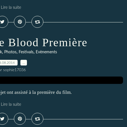
Lire la suite
he Blood Première
,
,
,
ck
Photos
Festivals
Evènements
4.08.2014
…
ar sophie17036
et ont assisté à la première du film.
Lire la suite