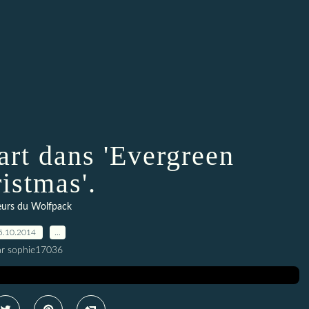
rt dans 'Evergreen
istmas'.
eurs du Wolfpack
5.10.2014
…
ar sophie17036