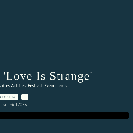
 'Love Is Strange'
,
utres Actrices
Festivals,Evènements
4.08.2014
…
ar sophie17036