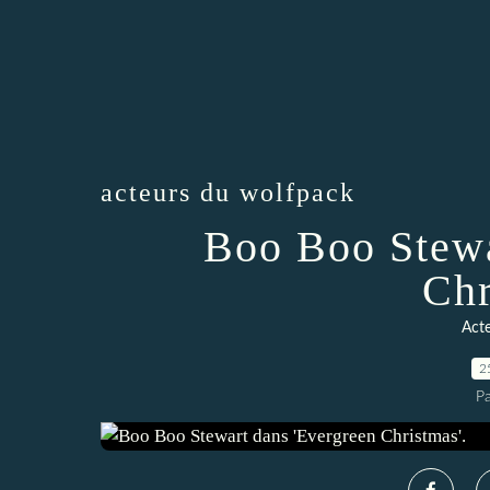
acteurs du wolfpack
Boo Boo Stewa
Chr
Act
2
P