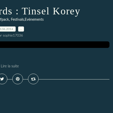
ds : Tinsel Korey
,
lfpack
Festivals,Evènements
3.06.2014
…
ar sophie17036
Lire la suite