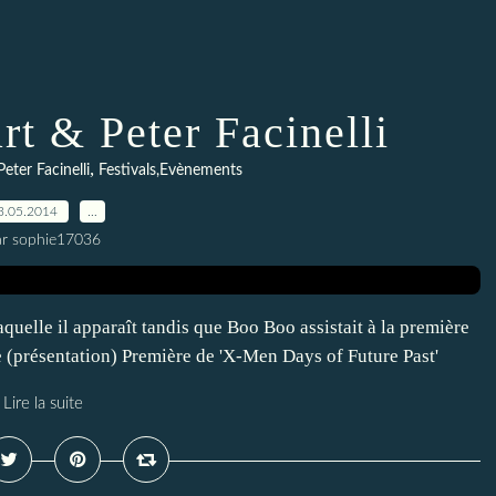
t & Peter Facinelli
,
Peter Facinelli
Festivals,Evènements
3.05.2014
…
ar sophie17036
aquelle il apparaît tandis que Boo Boo assistait à la première
présentation) Première de 'X-Men Days of Future Past'
Lire la suite