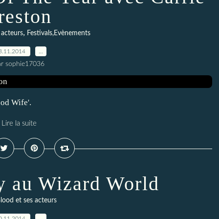
reston
,
 acteurs
Festivals,Evènements
3.11.2014
…
ar sophie17036
ood Wife'.
Lire la suite
y au Wizard World
lood et ses acteurs
0.11.2014
…