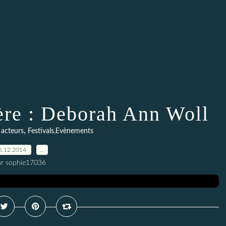
re : Deborah Ann Woll
,
 acteurs
Festivals,Evènements
6.12.2014
…
ar sophie17036