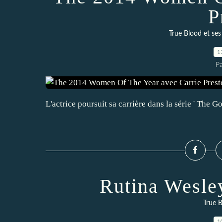
P
True Blood et ses
1
P
L'actrice poursuit sa carrière dans la série ' The G
Rutina Wesle
True B
1