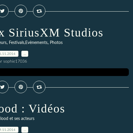
 SiriusXM Studios
,
,
eurs
Festivals,Evènements
Photos
6.11.2014
…
ar sophie17036
ood : Vidéos
lood et ses acteurs
9.11.2014
…