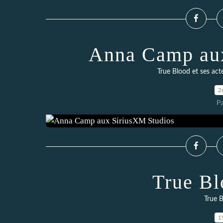
Anna Camp aux
True Blood et ses act
2
P
True Bl
True B
1