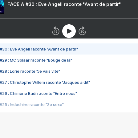
FACE A #30 : Eve Angeli raconte "Avant de partir"
#30 : Eve Angeli raconte "Avant de partir"
#29 : MC Solaar raconte "Bouge de là"
28 : Lorie raconte "Je vais vite"
#27 : Christophe Willem raconte "Jacques a dit"
#26 : Chimène Badi raconte "Entre nous"
#25 : Indochine raconte "3e sexe"
#24 : Zaho raconte "C'est chelou"
#23 : Patrick Bruel raconte "Au café des délices"
#22 : Kyo raconte "Le chemin"