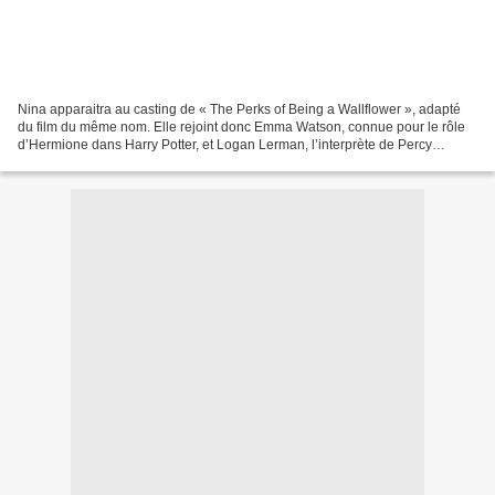
Nina apparaitra au casting de « The Perks of Being a Wallflower », adapté
du film du même nom. Elle rejoint donc Emma Watson, connue pour le rôle
d’Hermione dans Harry Potter, et Logan Lerman, l’interprète de Percy
Jackson au cinéma. Une belle brochette...