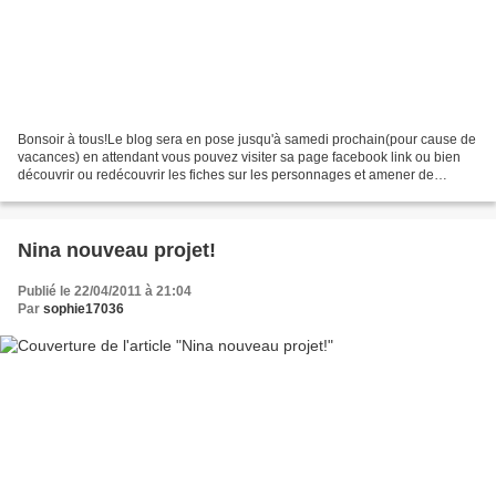
Bonsoir à tous!Le blog sera en pose jusqu'à samedi prochain(pour cause de
vacances) en attendant vous pouvez visiter sa page facebook link ou bien
découvrir ou redécouvrir les fiches sur les personnages et amener de
nouveaux visiteurs!Qui sait? Merci...
Nina nouveau projet!
Publié le 22/04/2011 à 21:04
Par
sophie17036