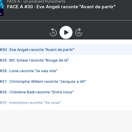
FACE A - un podcast Purecharts
FACE A #30 : Eve Angeli raconte "Avant de partir"
#30 : Eve Angeli raconte "Avant de partir"
#29 : MC Solaar raconte "Bouge de là"
28 : Lorie raconte "Je vais vite"
#27 : Christophe Willem raconte "Jacques a dit"
#26 : Chimène Badi raconte "Entre nous"
#25 : Indochine raconte "3e sexe"
#24 : Zaho raconte "C'est chelou"
#23 : Patrick Bruel raconte "Au café des délices"