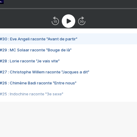
#30 : Eve Angeli raconte "Avant de partir"
#29 : MC Solaar raconte "Bouge de là"
28 : Lorie raconte "Je vais vite"
#27 : Christophe Willem raconte "Jacques a dit"
#26 : Chimène Badi raconte "Entre nous"
#25 : Indochine raconte "3e sexe"
#24 : Zaho raconte "C'est chelou"
#23 : Patrick Bruel raconte "Au café des délices"
#22 : Kyo raconte "Le chemin"