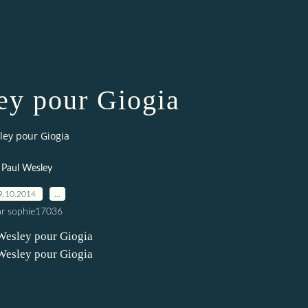
ey pour Giogia
ley pour Giogia
Paul Wesley
9.10.2014
…
ar sophie17036