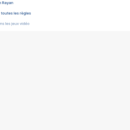
im Rayan
 toutes les règles
s les jeux vidéo
us choquant de Rockstar ? - Le scandale BULLY
e plus moche de Steam
du RÊVE tourne au CAUCHEMAR
pendant 8 heures
it… à tort
umiliés par un jeu vidéo
ire - Final Fantasy 8
ti un empire - Age of Empires
story DOFUS
tard, il crée l'un des pires jeux de tous les temps, MindsEye.