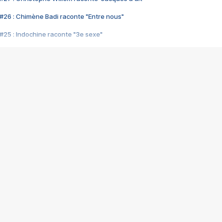
#26 : Chimène Badi raconte "Entre nous"
#25 : Indochine raconte "3e sexe"
#24 : Zaho raconte "C'est chelou"
#23 : Patrick Bruel raconte "Au café des délices"
#22 : Kyo raconte "Le chemin"
#21 : Nolwenn Leroy raconte "Cassé"
#20 : Patrick Hernandez raconte "Born to be alive"
#19 : Lorie raconte "Près de moi"
#18 : Michael Jones raconte "A nos actes manqués" (avec Jean-Jacque
#17 : Khaled raconte "Aïcha"
#16 : Corneille raconte "Parce qu'on vient de loin"
#15 : Indochine raconte "L'aventurier"