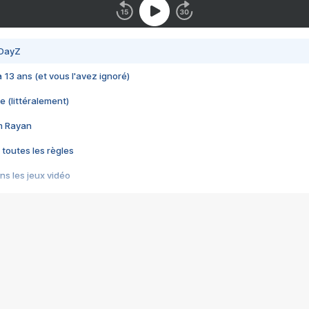
 DayZ
 a 13 ans (et vous l'avez ignoré)
e (littéralement)
im Rayan
 toutes les règles
s les jeux vidéo
us choquant de Rockstar ? - Le scandale BULLY
e plus moche de Steam
du RÊVE tourne au CAUCHEMAR
pendant 8 heures
it… à tort