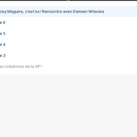
bey Maguire, c'est lui ! Rencontre avec Damien Witecka
e 6
e 5
e 4
e 3
s créatrices de la VF !
e 2
e 1
e Mektoub My Love arrive enfin ! Rencontre avec Shaïn Boumedine et Sal
i : après Toni en famille
elle réalise le bouleversant Dites lui que je l'aime
ais ! Rencontre autour de Vie privée de Rebecca Zlotowski