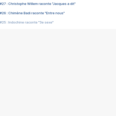
#27 : Christophe Willem raconte "Jacques a dit"
#26 : Chimène Badi raconte "Entre nous"
#25 : Indochine raconte "3e sexe"
#24 : Zaho raconte "C'est chelou"
#23 : Patrick Bruel raconte "Au café des délices"
#22 : Kyo raconte "Le chemin"
#21 : Nolwenn Leroy raconte "Cassé"
#20 : Patrick Hernandez raconte "Born to be alive"
#19 : Lorie raconte "Près de moi"
#18 : Michael Jones raconte "A nos actes manqués" (avec Jean-Jacque
#17 : Khaled raconte "Aïcha"
#16 : Corneille raconte "Parce qu'on vient de loin"
#15 : Indochine raconte "L'aventurier"