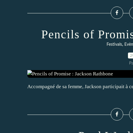
Pencils of Promi
,
Festivals
Evè
2
P
Accompagné de sa femme, Jackson participait à ce