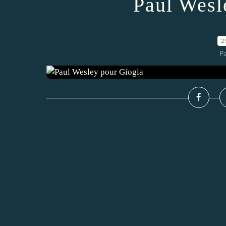
Paul Wesl
2
P