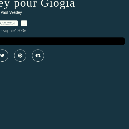
ey pour Giogia
Paul Wesley
9.10.2014
…
ar sophie17036