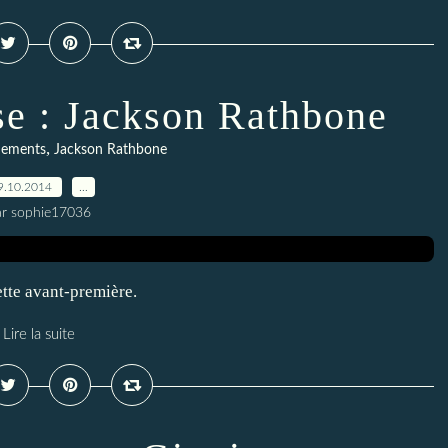
se : Jackson Rathbone
,
nements
Jackson Rathbone
9.10.2014
…
ar sophie17036
tte avant-première.
Lire la suite