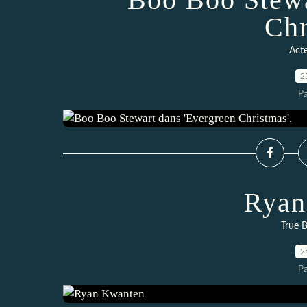
Chr
Act
2
P
Ryan
True B
2
P