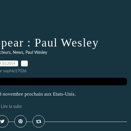
ppear : Paul Wesley
,
,
cteurs
News
Paul Wesley
9.10.2014
…
ar sophie17036
e 28 novembre prochain aux Etats-Unis.
Lire la suite