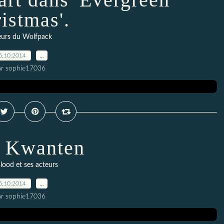
istmas'.
eurs du Wolfpack
5.10.2014
…
ar sophie17036
 Kwanten
lood et ses acteurs
5.10.2014
…
ar sophie17036