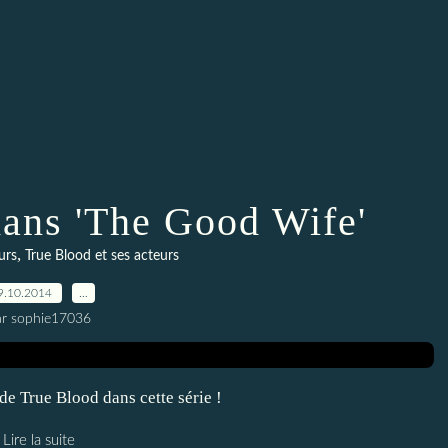
dans 'The Good Wife'
,
urs
True Blood et ses acteurs
9.10.2014
…
ar sophie17036
de True Blood dans cette série !
Lire la suite