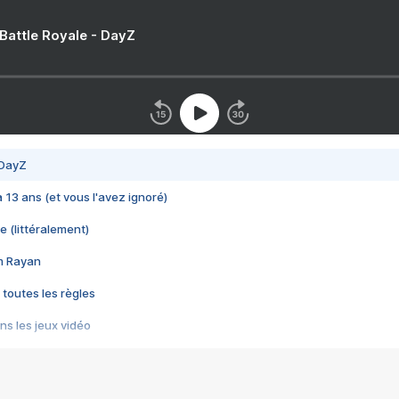
 Battle Royale - DayZ
 DayZ
 a 13 ans (et vous l'avez ignoré)
e (littéralement)
im Rayan
 toutes les règles
s les jeux vidéo
us choquant de Rockstar ? - Le scandale BULLY
e plus moche de Steam