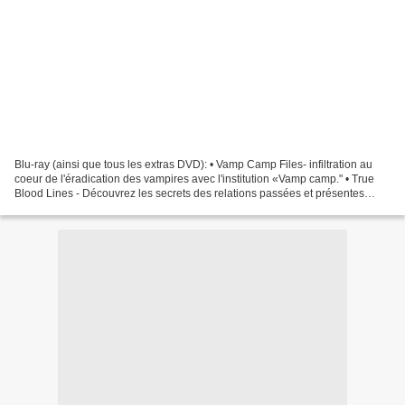
Blu-ray (ainsi que tous les extras DVD): • Vamp Camp Files- infiltration au
coeur de l'éradication des vampires avec l'institution «Vamp camp." • True
Blood Lines - Découvrez les secrets des relations passées et présentes
dans ce guide entièrement interactif....