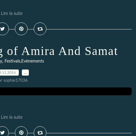
Lire la suite
ng of Amira And Samat
,
ey
Festivals,Evènements
9.11.2014
…
ar sophie17036
Lire la suite