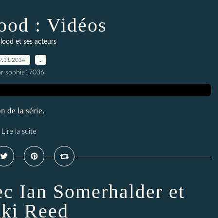
ood : Vidéos
lood et ses acteurs
9.11.2014
…
ar sophie17036
n de la série.
Lire la suite
c Ian Somerhalder et
ki Reed