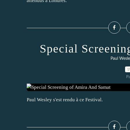
attendus à Londres.
Special Screeni
Paul Wesl
1
P
Paul Wesley s'est rendu à ce Festival.