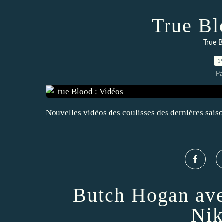
True Bl
True B
1
P
Nouvelles vidéos des coulisses des dernières saiso
Butch Hogan ave
Nik