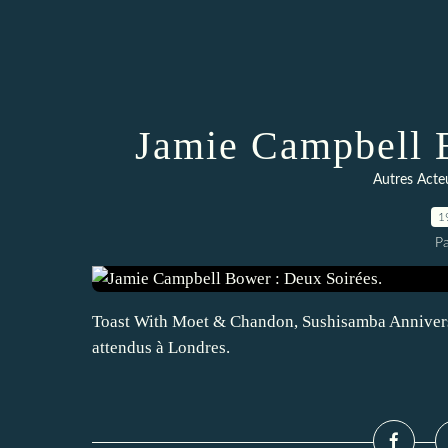
Jamie Campbell B
Autres Acte
1
P
Toast With Moet & Chandon, Sushisamba Anniversa
attendus à Londres.