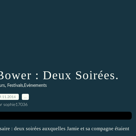
ower : Deux Soirées.
,
urs
Festivals,Evènements
9.11.2014
…
ar sophie17036
ire : deux soirées auxquelles Jamie et sa compagne étaient