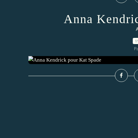
Anna Kendric
A
1
P