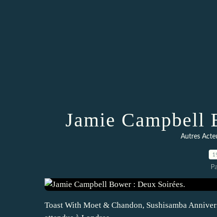
Jamie Campbell B
Autres Acte
1
P
Toast With Moet & Chandon, Sushisamba Anniversa