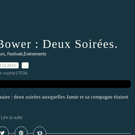
ower : Deux Soirées.
,
urs
Festivals,Evènements
9.11.2014
…
ar sophie17036
ire : deux soirées auxquelles Jamie et sa compagne étaient
Lire la suite