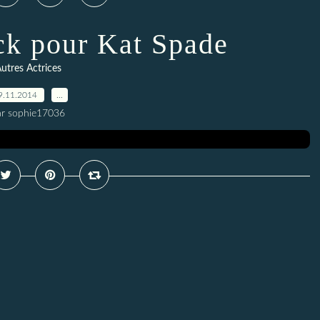
k pour Kat Spade
utres Actrices
9.11.2014
…
ar sophie17036