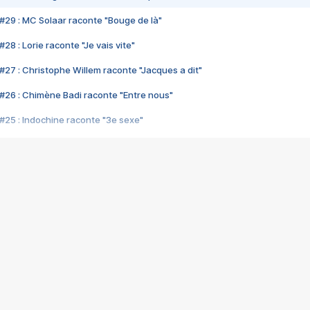
#29 : MC Solaar raconte "Bouge de là"
28 : Lorie raconte "Je vais vite"
#27 : Christophe Willem raconte "Jacques a dit"
#26 : Chimène Badi raconte "Entre nous"
#25 : Indochine raconte "3e sexe"
#24 : Zaho raconte "C'est chelou"
#23 : Patrick Bruel raconte "Au café des délices"
#22 : Kyo raconte "Le chemin"
#21 : Nolwenn Leroy raconte "Cassé"
#20 : Patrick Hernandez raconte "Born to be alive"
#19 : Lorie raconte "Près de moi"
#18 : Michael Jones raconte "A nos actes manqués" (avec Jean-Jacque