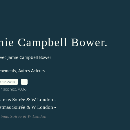
mie Campbell Bower.
avec Jamie Campbell Bower.
,
vènements
Autres Acteurs
5.12.2014
…
ar sophie17036
stmas Soirée & W London -