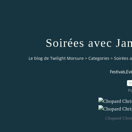
Soirées avec Ja
Le blog de Twilight Morsure
>
Categories
>
Soirées 
Festivals,E
0
P
Chopard Chri