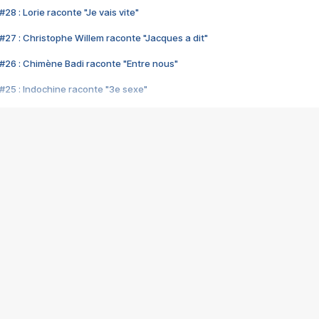
28 : Lorie raconte "Je vais vite"
#27 : Christophe Willem raconte "Jacques a dit"
#26 : Chimène Badi raconte "Entre nous"
#25 : Indochine raconte "3e sexe"
#24 : Zaho raconte "C'est chelou"
#23 : Patrick Bruel raconte "Au café des délices"
#22 : Kyo raconte "Le chemin"
#21 : Nolwenn Leroy raconte "Cassé"
#20 : Patrick Hernandez raconte "Born to be alive"
#19 : Lorie raconte "Près de moi"
#18 : Michael Jones raconte "A nos actes manqués" (avec Jean-Jacque
#17 : Khaled raconte "Aïcha"