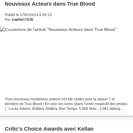
Nouveaux Acteurs dans True Blood
Publié le 17/01/2014 à 20:10
Par
sophie17036
Trois nouveaux mystérieux acteurs ont été castés pour la saison 7 et
dernière de True Blood ! En voici les noms (dans l'ordre respectif des photos
) : Lucas Adams ,Brittany Slattery, Bon Temps. 5,908 likes · 1,081 talking
about this. Based on The Southern...
Critic's Choice Awards avec Kellan