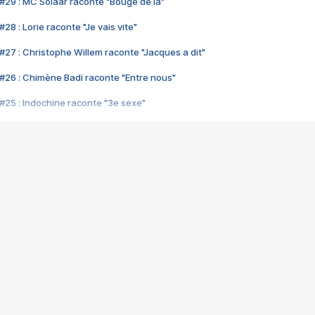
#29 : MC Solaar raconte "Bouge de là"
28 : Lorie raconte "Je vais vite"
#27 : Christophe Willem raconte "Jacques a dit"
#26 : Chimène Badi raconte "Entre nous"
#25 : Indochine raconte "3e sexe"
#24 : Zaho raconte "C'est chelou"
#23 : Patrick Bruel raconte "Au café des délices"
#22 : Kyo raconte "Le chemin"
#21 : Nolwenn Leroy raconte "Cassé"
#20 : Patrick Hernandez raconte "Born to be alive"
#19 : Lorie raconte "Près de moi"
#18 : Michael Jones raconte "A nos actes manqués" (avec Jean-Jacque
#17 : Khaled raconte "Aïcha"