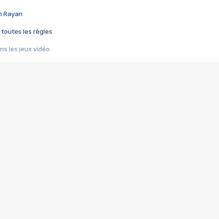
im Rayan
 toutes les règles
s les jeux vidéo
us choquant de Rockstar ? - Le scandale BULLY
e plus moche de Steam
du RÊVE tourne au CAUCHEMAR
pendant 8 heures
it… à tort
umiliés par un jeu vidéo
ire - Final Fantasy 8
ti un empire - Age of Empires
story DOFUS