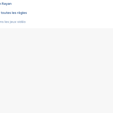
im Rayan
 toutes les règles
s les jeux vidéo
us choquant de Rockstar ? - Le scandale BULLY
e plus moche de Steam
du RÊVE tourne au CAUCHEMAR
pendant 8 heures
it… à tort
umiliés par un jeu vidéo
ire - Final Fantasy 8
ti un empire - Age of Empires
story DOFUS
tard, il crée l'un des pires jeux de tous les temps, MindsEye.