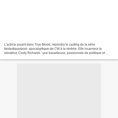
L'actrice jouant dans True Blood, rejoindra le casting de la série
fantastique/post- apocalyptique de CW à la rentrée. Elle incarnera la
sénatrice Cindy Richards ' une travailleuse, passionnée de politique et
motivée par des élements du passé. Elle sera...