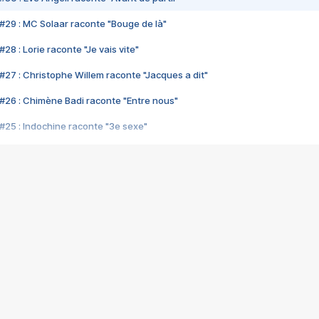
#29 : MC Solaar raconte "Bouge de là"
28 : Lorie raconte "Je vais vite"
#27 : Christophe Willem raconte "Jacques a dit"
#26 : Chimène Badi raconte "Entre nous"
#25 : Indochine raconte "3e sexe"
#24 : Zaho raconte "C'est chelou"
#23 : Patrick Bruel raconte "Au café des délices"
#22 : Kyo raconte "Le chemin"
#21 : Nolwenn Leroy raconte "Cassé"
#20 : Patrick Hernandez raconte "Born to be alive"
#19 : Lorie raconte "Près de moi"
#18 : Michael Jones raconte "A nos actes manqués" (avec Jean-Jacque