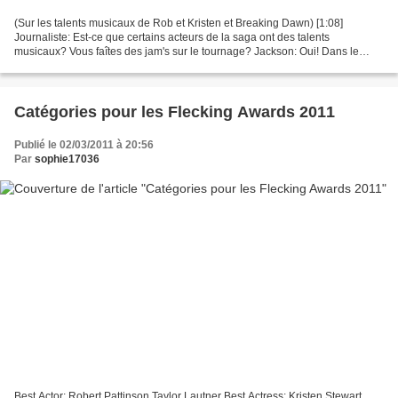
(Sur les talents musicaux de Rob et Kristen et Breaking Dawn) [1:08]
Journaliste: Est-ce que certains acteurs de la saga ont des talents
musicaux? Vous faîtes des jam's sur le tournage? Jackson: Oui! Dans le
salon des Cullens, il y a un piano. Rob et...
Catégories pour les Flecking Awards 2011
Publié le 02/03/2011 à 20:56
Par
sophie17036
Best Actor: Robert Pattinson Taylor Lautner Best Actress: Kristen Stewart