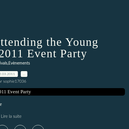
attending the Young
 2011 Event Party
ivals,Evènements
2.03.2011
…
ar sophie17036
e
Lire la suite