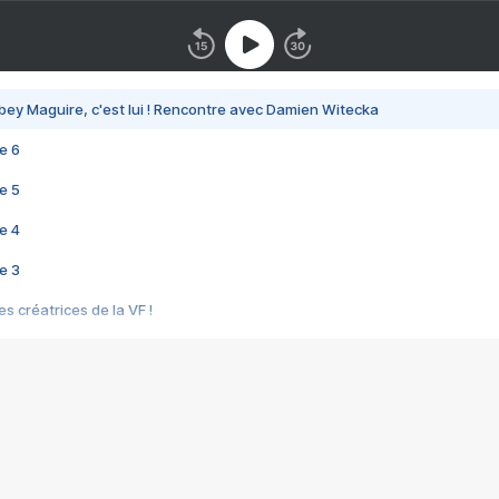
bey Maguire, c'est lui ! Rencontre avec Damien Witecka
e 6
e 5
e 4
e 3
s créatrices de la VF !
e 2
e 1
e Mektoub My Love arrive enfin ! Rencontre avec Shaïn Boumedine et Sal
i : après Toni en famille