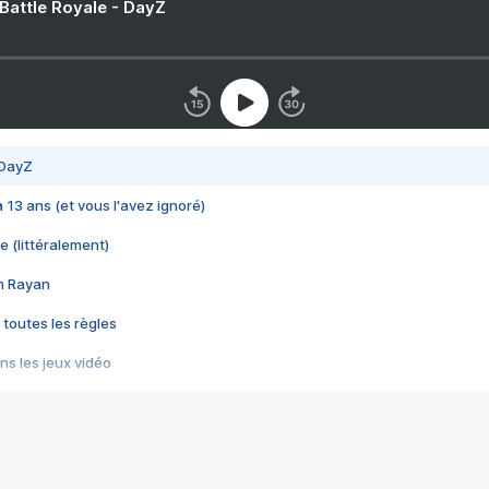
 Battle Royale - DayZ
 DayZ
 a 13 ans (et vous l'avez ignoré)
e (littéralement)
im Rayan
 toutes les règles
s les jeux vidéo
us choquant de Rockstar ? - Le scandale BULLY
e plus moche de Steam
du RÊVE tourne au CAUCHEMAR